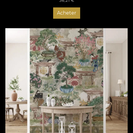
– VLADILA
36,21
€
Acheter