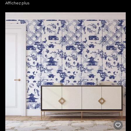
Affichez plus
Le papier peint de couloir est un excellent moyen de créer un
décor mémorable. En choisissant le bon motif, vous pouvez
créer un espace accueillant où vos invités se sentiront à l'aise à
chaque fois qu'ils vous rendront visite. Il n'est pas nécessaire
d'avoir un grand couloir pour créer un décor chaleureux, car
même un espace plus petit peut être totalement transformé
par un papier peint, qui donne de la profondeur et met en
valeur les détails. Pour plus de glamour, vous pouvez opter
pour un papier peint de couloir aux textures subtiles, aux motifs
géométriques ou floraux, qui s'accordent facilement avec
n'importe quel meuble. Si vous aimez l'aspect moderne, nous
vous recommandons un design simple dans des couleurs
neutres, qui met l'accent sur la lumière naturelle et crée une
sensation d'aération. Quelles que soient vos préférences, nous
avons des tapis d'entrée de qualité pour vous aider à obtenir
les résultats dont vous rêvez.
Différents motifs de papier peint
pour votre entrée
Nous proposons de nombreux modèles de moquettes pour les
petits couloirs étroits, ainsi que pour les grands espaces. Nos
papiers peints pour couloirs sont également faciles à appliquer