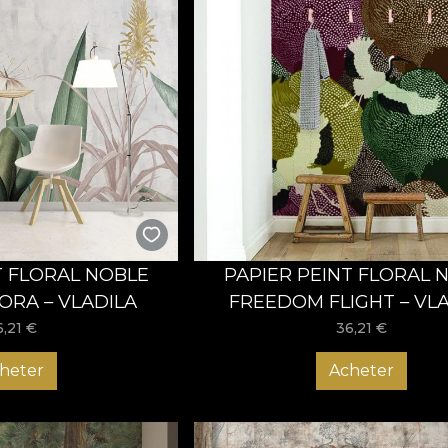
T FLORAL NOBLE
PAPIER PEINT FLORAL 
ORA – VLADILA
FREEDOM FLIGHT – VL
6,21
€
36,21
€
heter
Acheter