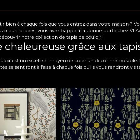
ir bien à chaque fois que vous entrez dans votre maison ? Vo
tes à court d'idées, vous avez frappé à la bonne porte chez VL
écouvrir notre collection de tapis de couloir !
chaleureuse grâce aux tapis
ouloir est un excellent moyen de créer un décor mémorable. 
ités se sentiront à l'aise à chaque fois qu'ils vous rendront visi
 car même un espace plus petit peut être totalement transfo
ails. Pour plus de glamour, vous pouvez opter pour un papier 
aux, qui s'accordent facilement avec n'importe quel meuble.
gn simple dans des couleurs neutres, qui met l'accent sur la 
s préférences, nous avons des tapis d'entrée de qualité pour v
s motifs de papier peint pour
mbreux modèles de moquettes pour les petits couloirs étroit
alement faciles à appliquer et résistent à l'usure quotidienn
, vous découvrirez des tapis de couloir texturés de qualité