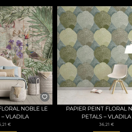
 FLORAL NOBLE LE
PAPIER PEINT FLORAL 
 – VLADILA
PETALS – VLADILA
6,21
€
36,21
€