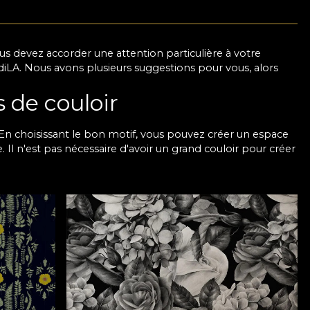
us devez accorder une attention particulière à votre
AdiLA. Nous avons plusieurs suggestions pour vous, alors
 de couloir
En choisissant le bon motif, vous pouvez créer un espace
te. Il n'est pas nécessaire d'avoir un grand couloir pour créer
rmé par un papier peint, qui donne de la profondeur et
peint de couloir aux textures subtiles, aux motifs
 Si vous aimez l'aspect moderne, nous vous
lumière naturelle et crée une sensation d'aération.
ous aider à obtenir les résultats dont vous rêvez.
 votre entrée
s, ainsi que pour les grands espaces. Nos papiers peints
e, de sorte que votre espace restera impeccable pendant
 supérieure qui donnent un aspect sophistiqué, même dans