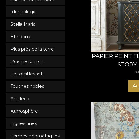
un petit espace. Vous
de couloir de VLAdiL
Identiologie
adapté à votre couloi
Stella Maris
Été doux
Plus près de la terre
PAPIER PEINT 
Poème romain
STORY 
3
Le soleil levant
Ac
Touches nobles
Art déco
Atmosphère
Lignes fines
Formes géométriques