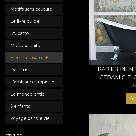
Motifs sans couture
Le livre du ciel
Stucatto
Murs abstraits
Éléments naturels
PAPIER PEIN
Douleur
CERAMIC FL
L'ambiance tropicale
VL
3
Le monde entier
Ac
6 enfants
Voyage dans le ciel