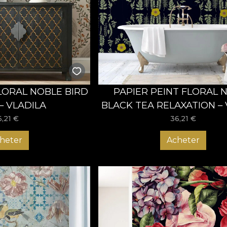
 pouvez personnaliser le design et les couleurs pour qu'ils s'
A vous aident à impressionner dès le premier pas dans votr
r et profitez d'une atmosphère qui vous donnera le sourire à 
FLORAL NOBLE BIRD
PAPIER PEINT FLORAL 
– VLADILA
BLACK TEA RELAXATION – 
6,21
€
36,21
€
heter
Acheter