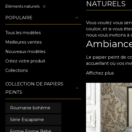
NATURELS
Éléments naturels
POPULAIRE
Vous voulez vous sent
couloir, et si vous ê
Tous les modèles
nous vous invitons à d
Ambiance 
Meilleures ventes
Nouveaux modèles
Le papier peint de c
Créez votre produit
accueillant où vos inv
un décor chaleureux,
Collections
Affichez plus
met en valeur les dét
géométriques ou flor
COLLECTION DE PAPIERS
recommandons un desi
PEINTS
Quelles que soient vo
Différent
Roumanie bohème
Nous proposons de no
Série Escapisme
pour couloirs sont ég
longtemps. Chez nous
Forme Forme Bébé