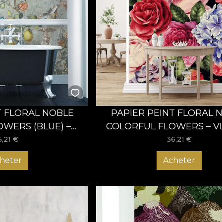
T FLORAL NOBLE
PAPIER PEINT FLORAL 
OWERS (BLUE) –
COLORFUL FLOWERS – V
ADILA
6,21
€
36,21
€
heter
Acheter