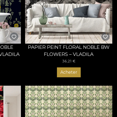
intègrent parfaitement au reste de votre maison. Les tapis
e maison. Commandez dès maintenant le papier peint
chaque fois que vous rentrerez chez vous !
NOBLE
PAPIER PEINT FLORAL NOBLE BW
VLADILA
FLOWERS – VLADILA
36,21
€
Acheter