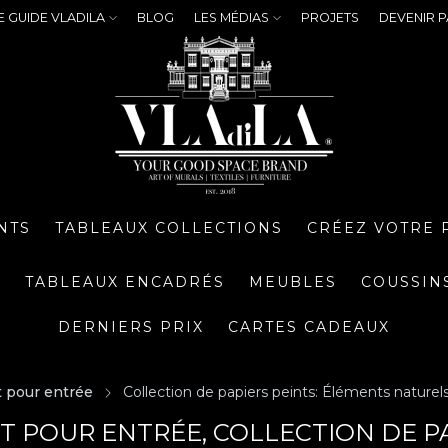
E GUIDE VLADILA
BLOG
LES MÉDIAS
PROJETS
DEVENIR P
NTS
TABLEAUX COLLECTIONS
CRÉEZ VOTRE 
S
TABLEAUX ENCADRÉS
MEUBLES
COUSSIN
DERNIERS PRIX
CARTES CADEAUX
t pour entrée
Collection de papiers peints: Éléments naturel
NT POUR ENTRÉE, COLLECTION DE P