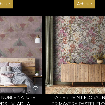
heter
Acheter
T NOBLE NATURE
PAPIER PEINT FLORAL 
RDS – VLADILA
PRIMAVERA PASTEL FL