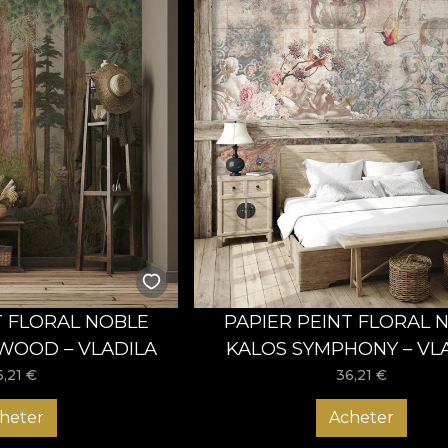
T FLORAL NOBLE
PAPIER PEINT FLORAL 
WOOD – VLADILA
KALOS SYMPHONY – VL
6,21
€
36,21
€
heter
Acheter