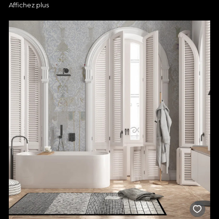
à une pièce, sans entreprendre de lourds travaux de
Affichez plus
rénovation.
Créez un effet mémorable grâce à des modèles inspirés de la
nature, de la science, des formes géométriques, des designs
abstraits et bien plus encore — tout pour exprimer pleinement
votre créativité.
Alliez art et élégance avec un
papier peint personnalisé
Chez
VLAdiLA
, nous vous proposons une large sélection de
papiers peints afin que vous puissiez choisir les couleurs, les
textures et les dimensions parfaitement adaptées à votre
espace.
Apposez votre signature à chaque pièce et offrez-lui une
nouvelle vie grâce à un papier peint sur mesure. Vous
constaterez immédiatement comment il peut transformer
l’énergie d’une pièce et en faire un lieu où vous aimerez passer
davantage de temps.
Changez dès maintenant l’atmosphère de votre chambre,
salon, salle de bain, cuisine ou entrée, grâce à une solution