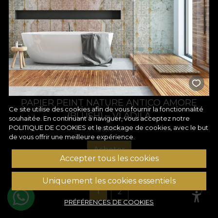
PAPIER PEINT NATURE ANTICO AMORE
Ce site utilise des cookies afin de vous fournir la fonctionnalité
(BLUSH) – VLADILA
souhaitée. En continuant à naviguer, vous acceptez notre
POLITIQUE DE COOKIES
et le stockage de cookies, avec le but
36,18
€
de vous offrir une meilleure expérience.
Acheter
Accepter tous les cookies
Uniquement les cookies essentiels
1
2
PRÉFÉRENCES DE COOKIES