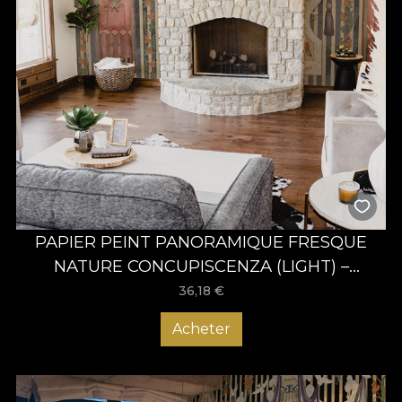
PAPIER PEINT PANORAMIQUE FRESQUE
NATURE CONCUPISCENZA (LIGHT) –
VLADILA
36,18
€
Acheter