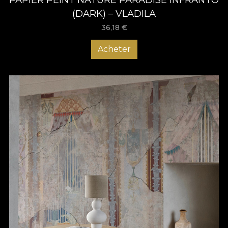
(DARK) – VLADILA
36,18
€
Acheter