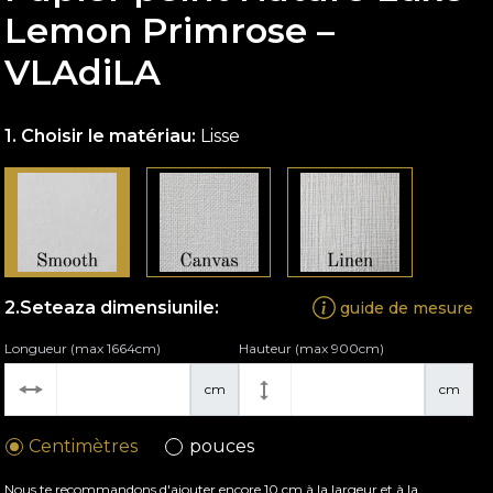
Lemon Primrose –
VLAdiLA
Choisir le matériau:
Lisse
Seteaza dimensiunile:
guide de mesure
Longueur (max 1664cm)
Hauteur (max 900cm)
cm
cm
Centimètres
pouces
Nous te recommandons d'ajouter encore 10 cm à la largeur et à la