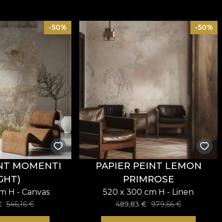
-50%
-50%
INT MOMENTI
PAPIER PEINT LEMON
GHT)
PRIMROSE
cm H - Canvas
520 x 300 cm H - Linen
€
546,16
€
489,83
€
979,66
€