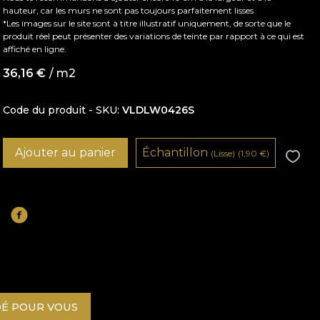
hauteur, car les murs ne sont pas toujours parfaitement lisses
*Les images sur le site sont à titre illustratif uniquement, de sorte que le
produit réel peut présenter des variations de teinte par rapport à ce qui est
affiché en ligne.
36,16
€
/ m2
Code du produit - SKU
VLDLW0426S
Ajouter au panier
Échantillon
(Lisse)
(1,90
€
)
É POUR VOUS