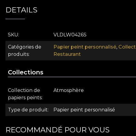
captiver par la simplicité, mais une simplicité envelo
délicat d'un espace, reflétant un tempérament positif
DETAILS
combinés à des textures qui ont un aspect grunge tem
naturels, écologiques et biodégradables. **House of V
vous pouvez profiter d'un processus de redécoration r
SKU
VLDLW0426S
Catégories de
Papier peint personnalisé
,
Collec
produits
Restaurant
Collections
Collection de
Atmosphère
papiers peints
Type de produit
Papier peint personnalisé
RECOMMANDÉ POUR VOUS