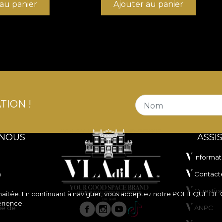
 au panier
Ajouter au panier
TION !
Nom
 NOUS
ASSI
Informat
n
Contact
Questio
souhaitée. En continuant à naviguer, vous acceptez notre
POLITIQUE DE
érience.
ne de
ANPC