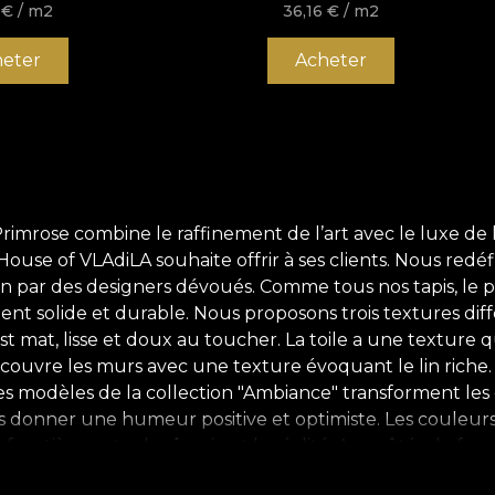
6
€
/ m2
36,16
€
/ m2
eter
Acheter
mrose combine le raffinement de l’art avec le luxe de l
ouse of VLAdiLA souhaite offrir à ses clients. Nous redé
main par des designers dévoués. Comme tous nos tapis, le
ent solide et durable. Nous proposons trois textures diff
st mat, lisse et doux au toucher. La toile a une texture 
 couvre les murs avec une texture évoquant le lin riche. .
 les modèles de la collection "Ambiance" transforment le
us donner une humeur positive et optimiste. Les couleurs 
 frontière entre la rêverie et la réalité. Aux côtés de fo
et sensations destinés à vous apporter bonheur et calme 