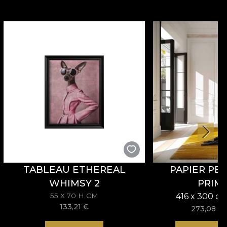
TABLEAU ETHEREAL
PAPIER PE
WHIMSY 2
PRIM
55 X 70 H CM
416 x 300 cm
133,21
€
273,08
€