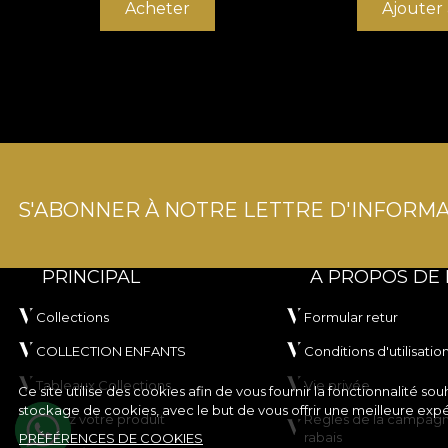
Acheter
Ajouter
S'ABONNER À NOTRE LETTRE D'INFORMA
PRINCIPAL
A PROPOS DE
Collections
Formular retur
COLLECTION ENFANTS
Conditions d'utilisatio
Tableaux Collections
Vie privée
Ce site utilise des cookies afin de vous fournir la fonctionnalité 
stockage de cookies, avec le but de vous offrir une meilleure exp
Créez votre produit
Règles de la campag
rabais
PRÉFÉRENCES DE COOKIES