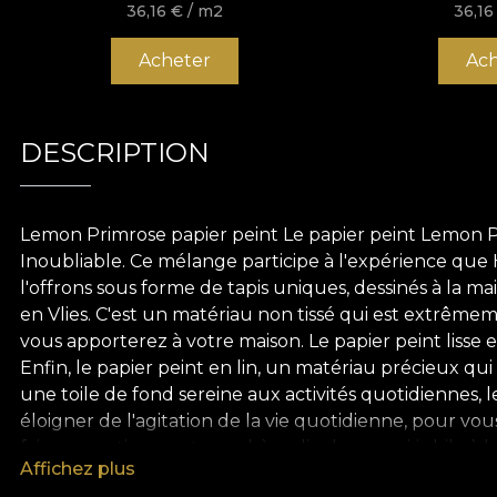
VLADILA
36,16
€
/ m2
36,1
Acheter
Ach
DESCRIPTION
Lemon Primrose papier peint Le papier peint Lemon Pri
Inoubliable. Ce mélange participe à l'expérience que H
l'offrons sous forme de tapis uniques, dessinés à la 
en Vlies. C'est un matériau non tissé qui est extrêmem
vous apporterez à votre maison. Le papier peint lisse e
Enfin, le papier peint en lin, un matériau précieux qui
une toile de fond sereine aux activités quotidiennes,
éloigner de l'agitation de la vie quotidienne, pour vo
faire ressortir une atmosphère diaphane qui jubile à la
Affichez plus
dans le néant pictural, elles évoquent ces souvenirs 