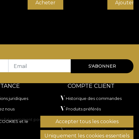
Acheter
Ajouter a
Email
S'ABONNER
STANCE
COMPTE CLIENT
ions juridiques
Historique des commandes
ez nous
Produits préférés
ns fréquemment posées
Modes de paiement
Accepter tous les cookies
 COOKIES
et le
Transport et retours
Uniquement les cookies essentiels