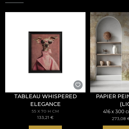
TABLEAU WHISPERED
PAPIER PE
ELEGANCE
(LI
55 X 70 H CM
416 x 300 
133,21
€
273,08