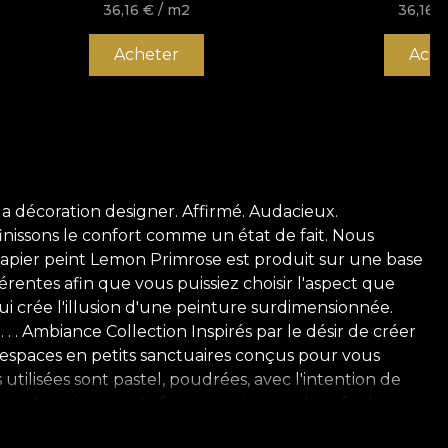
VLAD
36,16
€
/ m2
36,16
Acheter
Ache
a décoration designer. Affirmé. Audacieux.
finissons le confort comme un état de fait. Nous
 papier peint Lemon Primrose est produit sur une base
érentes afin que vous puissiez choisir l'aspect que
qui crée l'illusion d'une peinture surdimensionnée.
 . . Ambiance Collection Inspirés par le désir de créer
s espaces en petits sanctuaires conçus pour vous
utilisées sont pastel, poudrées, avec l'intention de
rmes abstraites, ou de formes qui se perdent facilement
dans les pauses de la journée. Elles parviennent à