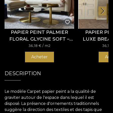
PAPIER PEINT PALMIER
PAPIER PE
FLORAL GLYCINE SOFT –
LUXE BREAT
VLADILA
VLA
36,18
€
/ m2
36,18
Acheter
Ach
DESCRIPTION
Le modèle Carpet papier peint a la qualité de
graviter autour de l'espace dans lequel il est
disposé. La présence d'ornements traditionnels
suggère la direction des textiles et des tapis que