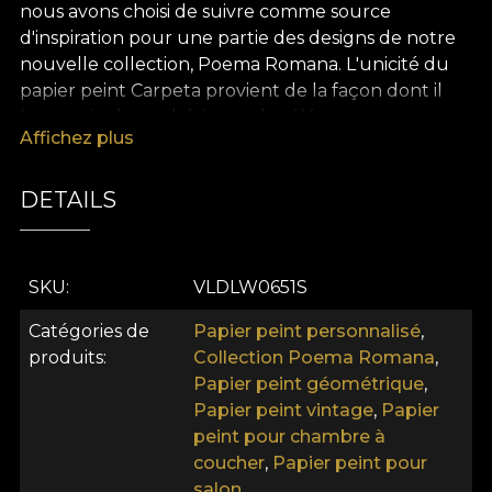
nous avons choisi de suivre comme source
d'inspiration pour une partie des designs de notre
nouvelle collection, Poema Romana. L'unicité du
papier peint Carpeta provient de la façon dont il
harmonise les esthétiques des éléments
Affichez plus
folkloriques avec des notes orientales élaborées.
Comme émotions prédominantes, Tapestry évoque
la joie d'être, d'exister dans un espace intime et
DETAILS
chaleureux que nous appelons tous "chez soi". De
plus, chaque pièce qu'il complète absorbe
l'énergie vibrante qu'il contient, en débordant.
SKU
VLDLW0651S
Chaque espace où il se trouve est rapidement
rempli de la fraîcheur et de la grâce des coups de
Catégories de
Papier peint personnalisé
,
pinceau tracés à la main, de la rythmique unique
produits
Collection Poema Romana
,
des couleurs incorporées. Ainsi, Carpeta papier
Papier peint géométrique
,
peint va bien au-delà de ses fonctions strictement
Papier peint vintage
,
Papier
utilitaires, devenant une source d'inspiration, un
peint pour chambre à
conseiller de confiance, un catalyseur de bien-être.
coucher
,
Papier peint pour
Carpeta papier peint (bleu) - Collection Poema
salon