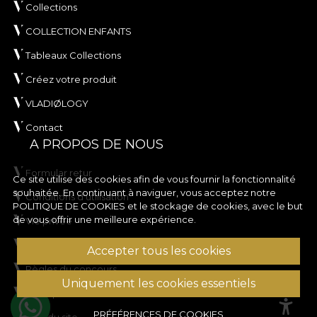
Collections
COLLECTION ENFANTS
Tableaux Collections
Créez votre produit
VLADIØLOGY
Contact
A PROPOS DE NOUS
Formular retur
Ce site utilise des cookies afin de vous fournir la fonctionnalité
souhaitée. En continuant à naviguer, vous acceptez notre
Conditions d'utilisation
POLITIQUE DE COOKIES
et le stockage de cookies, avec le but
de vous offrir une meilleure expérience.
Vie privée
Règles de la campagne de rabais
Accepter tous les cookies
Règles du concours
Uniquement les cookies essentiels
Politique en matière de cookies
PRÉFÉRENCES DE COOKIES