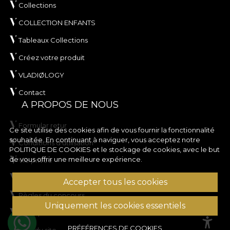
Collections
COLLECTION ENFANTS
Tableaux Collections
Créez votre produit
VLADIØLOGY
Contact
A PROPOS DE NOUS
Formular retur
Ce site utilise des cookies afin de vous fournir la fonctionnalité
souhaitée. En continuant à naviguer, vous acceptez notre
Conditions d'utilisation
POLITIQUE DE COOKIES
et le stockage de cookies, avec le but
de vous offrir une meilleure expérience.
Vie privée
Règles de la campagne de rabais
Accepter tous les cookies
Règles du concours
Uniquement les cookies essentiels
Politique en matière de cookies
PRÉFÉRENCES DE COOKIES