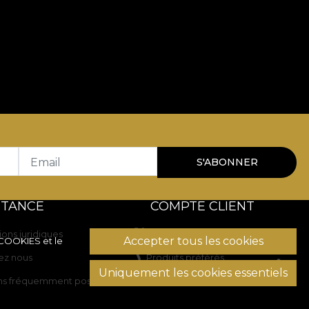
Email
S'ABONNER
STANCE
COMPTE CLIENT
ions juridiques
Historique des commandes
Accepter tous les cookies
 COOKIES
et le
ez nous
Produits préférés
Uniquement les cookies essentiels
ns fréquemment posées
Modes de paiement
Transport et retours