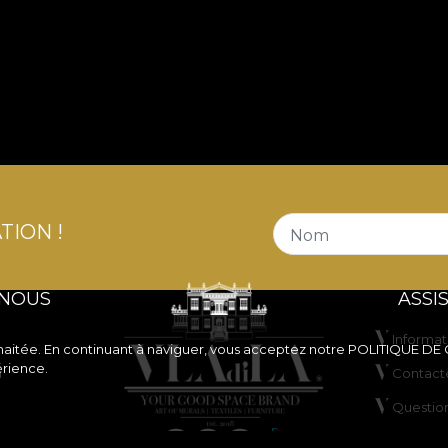
TION !
Nom
 NOUS
ASSI
Informat
souhaitée. En continuant à naviguer, vous acceptez notre
POLITIQUE DE
érience.
n
Contact
Questio
ne de
ANPC