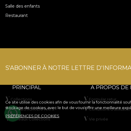
Salle des enfants
Restaurant
S'ABONNER À NOTRE LETTRE D'INFORMA
PRINCIPAL
A PROPOS DE
Collections
Formular retur
Ce site utilise des cookies afin de vous fournir la fonctionnalité 
stockage de cookies, avec le but de vous offrir une meilleure exp
COLLECTION ENFANTS
Conditions d'utilisatio
PRÉFÉRENCES DE COOKIES
Tableaux Collections
Vie privée
Créez votre produit
Règles de la campag