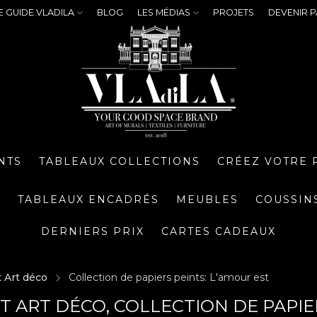
E GUIDE VLADILA
BLOG
LES MÉDIAS
PROJETS
DEVENIR P
NTS
TABLEAUX COLLECTIONS
CRÉEZ VOTRE 
S
TABLEAUX ENCADRÉS
MEUBLES
COUSSIN
DERNIERS PRIX
CARTES CADEAUX
t Art déco
Collection de papiers peints: L'amour est
NT ART DÉCO, COLLECTION DE PAPIE