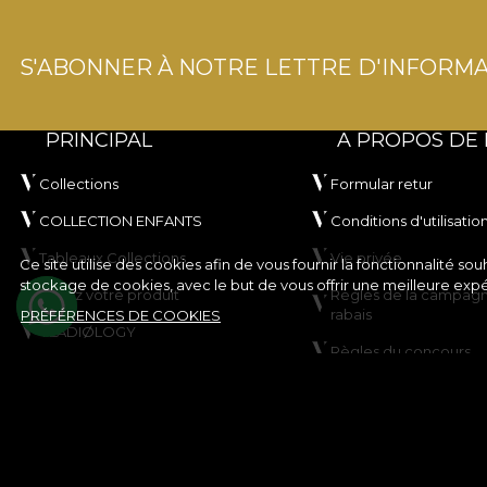
S'ABONNER À NOTRE LETTRE D'INFORMA
PRINCIPAL
A PROPOS DE
Collections
Formular retur
COLLECTION ENFANTS
Conditions d'utilisatio
Tableaux Collections
Vie privée
Ce site utilise des cookies afin de vous fournir la fonctionnalité 
stockage de cookies, avec le but de vous offrir une meilleure exp
Créez votre produit
Règles de la campag
rabais
PRÉFÉRENCES DE COOKIES
VLADIØLOGY
Règles du concours
Contact
Politique en matière 
Plan du site
© House of VLAdiLA 2026