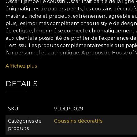
Oscar I jambe Le coussin Oscar I fait partie de la lig
énigmatiques de papiers peints, les coussins décoratif
matériau riche et précieux, extrêmement agréable au t
plus, les imprimés complètent chaque style de design
éclectique, l'imprimé se connecte chromatiquement av
aux clients la possibilité de profiter de l'expérience
il est issu. Les produits complémentaires tels que papier
l'air personnel et authentique. À propos de House of 
la beauté des fondateurs, Dragos et Oana Vladila. Les
Affichez plus
deviennent personnels à mesure qu'ils deviennent des
d'apporter de la couleur dans les espaces de vie qui 
devenue une famille pour certains des artistes les 
DETAILS
de style de vie, offrant aux amateurs de beauté une ex
mobilier. De cette manière, les espaces se traduisent e
convivialité avec les tensions intérieures.
SKU
VLDLP0029
Catégories de
Coussins décoratifs
produits