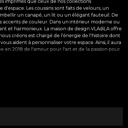
êmes imprimés que ceux de nos collections
 d'espace. Les coussins sont faits de velours, un
mbellir un canapé, un lit ou un élégant fauteuil. De
des accents de couleur. Dans un intérieur moderne ou
ant et harmonieux. La maison de design VLAdiLA offre
nous créons est chargé de l'énergie de l'histoire dont
 vous aident à personnaliser votre espace. Ainsi, il aura
e en 2018 de l'amour pour l'art et de la passion pour
s intérieurs qui racontent des histoires. Et qui
, avec et à travers le papier peint. Une façon
n intérieur. Au fur et à mesure que l'entreprise est
e of VLAdiLA. Une marque prestigieuse. Un promoteur
textiles, peintures, coussins décoratifs et pièces de
tives, une histoire qui nous enseigne l'art de la