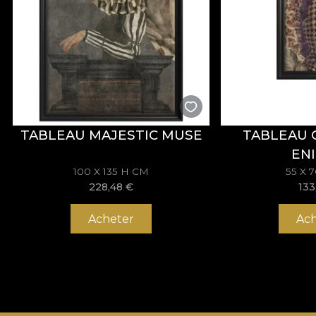
TABLEAU MAJESTIC MUSE
TABLEAU 
EN
100 X 135 H CM
55 X 
228,48
€
133
Acheter
Ach