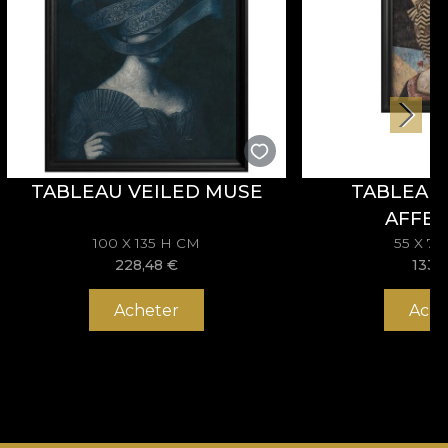
TABLEAU VEILED MUSE
TABLEAU 
AFFEC
100 X 135 H CM
55 X 7
228,48
€
133,
Acheter
Ache