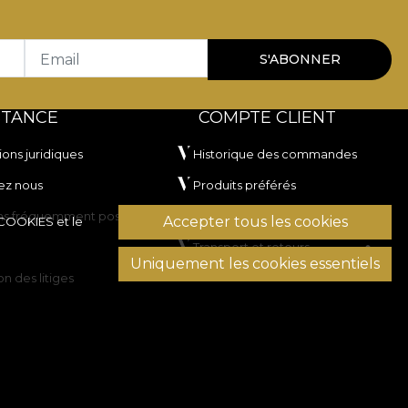
Email
S'ABONNER
STANCE
COMPTE CLIENT
ions juridiques
Historique des commandes
ez nous
Produits préférés
ns fréquemment posées
Modes de paiement
Accepter tous les cookies
 COOKIES
et le
Transport et retours
Uniquement les cookies essentiels
on des litiges