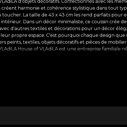
ne VLAdiLA d'objets décoratifs. Confectionnés avec les m
s créent harmonie et cohérence stylistique dans tout type
oucher. La taille de 43 x 43 cm les rend parfaits pour e
 intérieur. Dans un décor minimaliste, ce coussin crée 
ec d'autres textiles et décorations pour un décor élég
 de leur propre espace. C'est pourquoi chaque design que 
s peints, textiles, objets décoratifs et pièces de mobilier
VLAdiLA House of VLAdiLA est une entreprise familiale né
 deux ont imaginé un monde d'intérieurs avec une âme. De
 miroirs pour ceux qui les peuplent. Comment ? Au début
devient de plus en plus populaire dans le monde du desig
plus talentueux de Roumanie, VLAdiLA est devenue Hous
périence complète à 360 degrés à travers papiers peints, 
n une histoire de luxe confortable, de contradictions créa