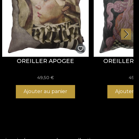
OREILLER APOGEE
OREILLER P
49,50
€
49,
Ajouter au panier
Ajouter a