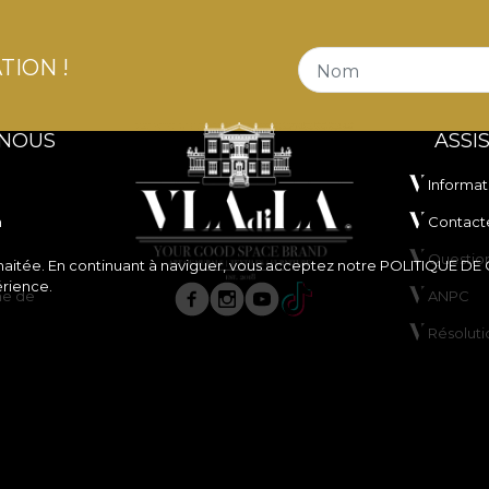
TION !
Nom
 NOUS
ASSI
Informat
n
Contact
Questio
souhaitée. En continuant à naviguer, vous acceptez notre
POLITIQUE DE
érience.
ne de
ANPC
Résoluti
de cookies