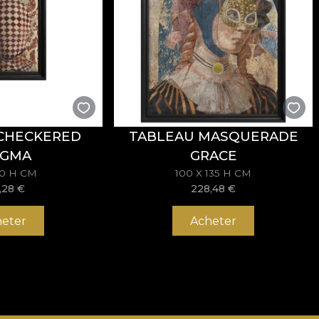
CHECKERED
TABLEAU MASQUERADE
IGMA
GRACE
70 H CM
100 X 135 H CM
,28
€
228,48
€
eter
Acheter