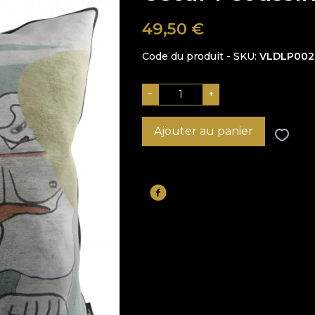
49,50
€
Code du produit - SKU
VLDLP002
−
+
Ajouter au panier