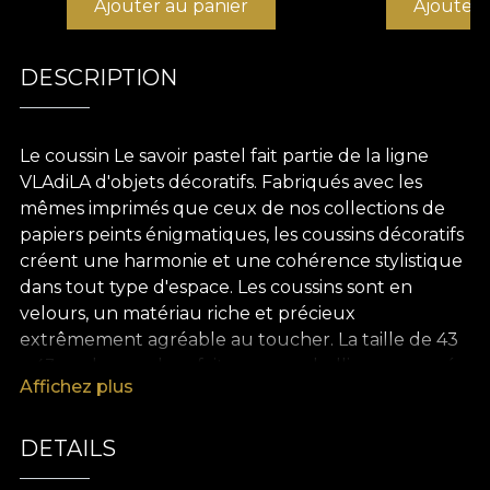
Ajouter au panier
Ajouter 
DESCRIPTION
Le coussin Le savoir pastel fait partie de la ligne
VLAdiLA d'objets décoratifs. Fabriqués avec les
mêmes imprimés que ceux de nos collections de
papiers peints énigmatiques, les coussins décoratifs
créent une harmonie et une cohérence stylistique
dans tout type d'espace. Les coussins sont en
velours, un matériau riche et précieux
extrêmement agréable au toucher. La taille de 43
x 43 cm les rend parfaits pour embellir un canapé,
Affichez plus
un lit ou un élégant fauteuil. De plus, les imprimés
complètent tous les styles de décoration intérieure.
Dans un décor minimaliste, ce coussin crée des
DETAILS
accents de couleur. Dans un intérieur moderne ou