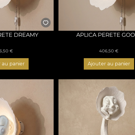
fectuos, o celebrare a gesturilor calde și a emoțiilor blânde.
 visător, personajul care inspiră calm, contemplare și evadare
rmecător care privește lumea cu o uimire adorabilă și stângac
ate Inovatoare și Lumină Ad
RETE DREAMY
APLICA PERETE GOO
ci tipuri de corpuri de iluminat
concepute ca suporturi elega
caracterul său modular
: măștile personajelor sunt
intersch
6,50
€
406,50
€
e a colecționa noi expresii în timp. Mai mult, fiecare piesă es
ină a intensității luminoase în funcție de starea dorită. Ideal
 au panier
Ajouter au panier
"MIMICA" sunt o celebrare a designului cu personalitate, o lum