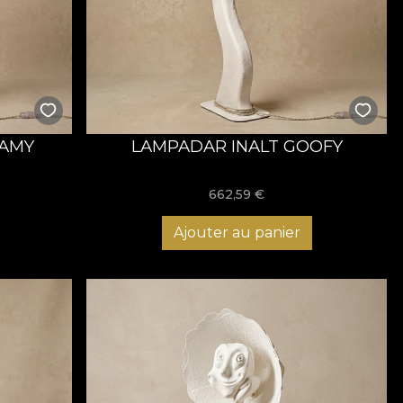
EAMY
LAMPADAR INALT GOOFY
662,59
€
Ajouter au panier