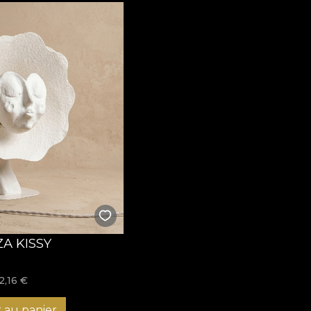
ZA KISSY
2,16
€
 au panier