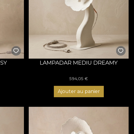
SSY
LAMPADAR MEDIU DREAMY
594,05
€
Ajouter au panier