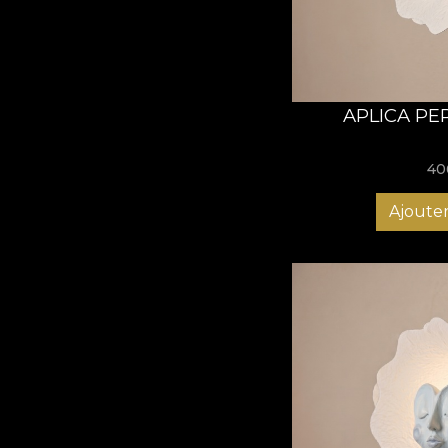
Kissy:
Tandru și a
Dreamy:
Eternul
Goofy:
Naivul fe
Modularit
APLICA PE
Colecția cuprinde
cin
seriei "MIMICA" este
40
iluminat preferat și d
permițând ajustarea f
Ajouter
de relaxare, lămpile 