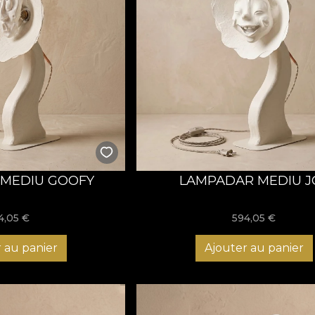
MEDIU GOOFY
LAMPADAR MEDIU J
4,05
€
594,05
€
 au panier
Ajouter au panier