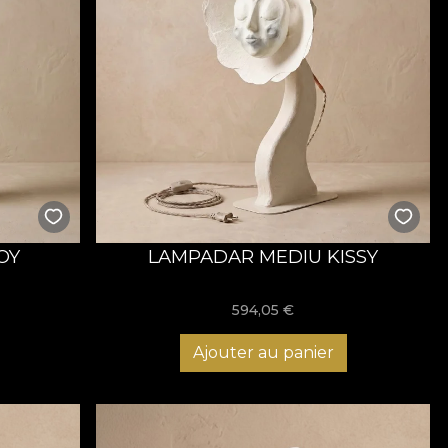
OY
LAMPADAR MEDIU KISSY
594,05
€
Ajouter au panier