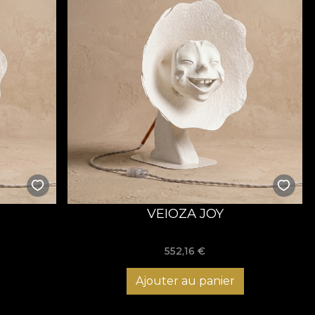
VEIOZA JOY
552,16
€
Ajouter au panier