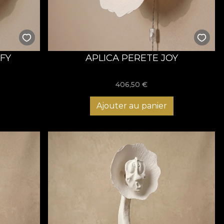
 poetică.
e.
aptabilă
FY
APLICA PERETE JOY
nte pentru aceste figuri expresive. Inovația absolută a
imbabile
, oferind libertatea de a personaliza corpul de
406,50
€
te dotată cu un
întrerupător cu variator (dimmer)
,
e pentru camere de copii premium, spații creative sau zone
Ajouter au panier
e care îți zâmbește înapoi.