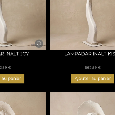
R INALT JOY
LAMPADAR INALT KI
2,59
€
662,59
€
 au panier
Ajouter au panier