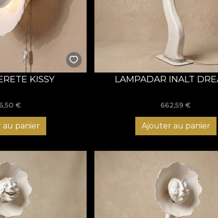
ERETE KISSY
LAMPADAR INALT DR
6,50
€
662,59
€
 au panier
Ajouter au panier