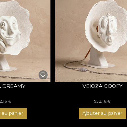
A DREAMY
VEIOZA GOOFY
2,16
€
552,16
€
 au panier
Ajouter au panier