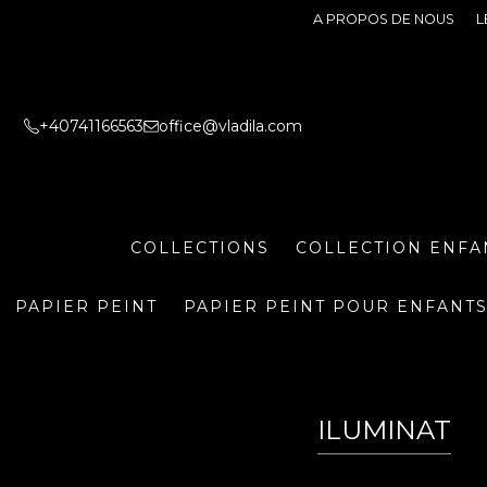
A PROPOS DE NOUS
L
+40741166563
office@vladila.com
COLLECTIONS
COLLECTION ENFA
PAPIER PEINT
PAPIER PEINT POUR ENFANT
ILUMINAT