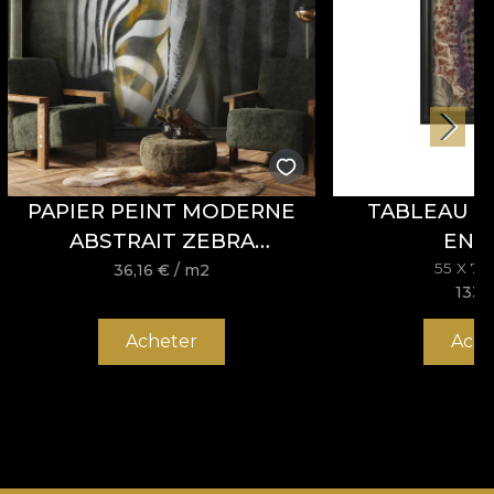
PAPIER PEINT MODERNE
TABLEAU 
ABSTRAIT ZEBRA
ENI
INTERRUPTED – VLADILA
55 X 7
36,16
€
/ m2
133,
Acheter
Ache