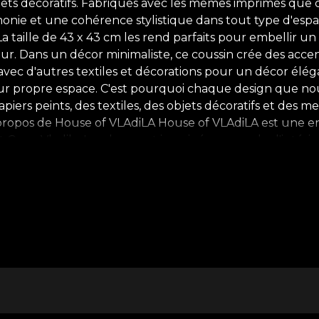
objets décoratifs. Fabriqués avec les mêmes imprimés qu
monie et une cohérence stylistique dans tout type d'espa
aille de 43 x 43 cm les rend parfaits pour embellir un c
ur. Dans un décor minimaliste, ce coussin crée des acc
ec d'autres textiles et décorations pour un décor élég
leur propre espace. C'est pourquoi chaque design que nous
piers peints, des textiles, des objets décoratifs et des 
 propos de House of VLAdiLA House of VLAdiLA est une ent
et Oana Vladila. Les deux ont imaginé un monde d'intérie
iennent des miroirs pour ceux qui les habitent. Comment ?
vie qui devient de plus en plus populaire dans le monde
 plus talentueux de Roumanie, VLAdiLA est devenu House
périence complète à 360 degrés à travers papiers peints, 
 confortable, de contradictions créatives, une histoire qui