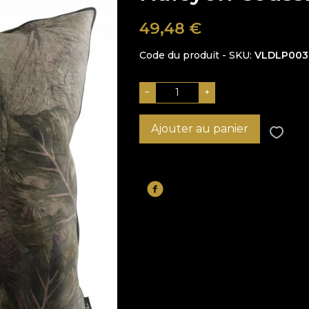
49,48
€
Code du produit - SKU
VLDLP003
−
+
Ajouter au panier