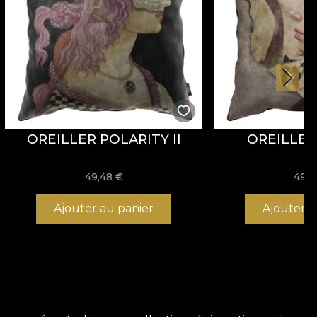
OREILLER POLARITY II
OREILLER
49,48
€
49,
Ajouter au panier
Ajouter a