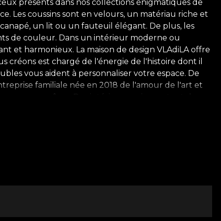
e ceux présents dans nos collections énigmatiques de
ce. Les coussins sont en velours, un matériau riche et
anapé, un lit ou un fauteuil élégant. De plus, les
ents de couleur. Dans un intérieur moderne ou
ant et harmonieux. La maison de design VLAdiLA offre
 créons est chargé de l'énergie de l'histoire dont il
meubles vous aident à personnaliser votre espace. De
reprise familiale née en 2018 de l'amour de l'art et
urs avec une âme. Des intérieurs qui racontent des
 D'abord, avec et à travers le papier peint. Une
 du design d'intérieur. À mesure que l'entreprise est
 of VLAdiLA. Une marque de spectacle. Un promoteur
textiles, peintures, coussins décoratifs et meubles.
 nous enseigne l'art de la convivialité avec les tensions