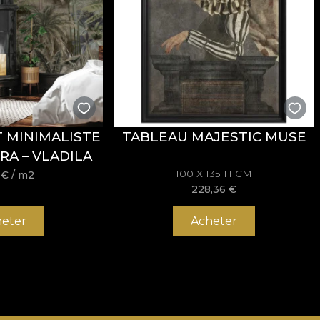
T MINIMALISTE
TABLEAU MAJESTIC MUSE
RA – VLADILA
100 X 135 H CM
6
€
/ m2
228,36
€
eter
Acheter