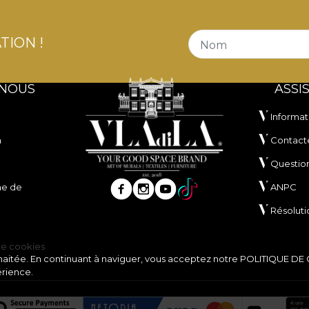
TION !
Nom
 NOUS
ASSI
Informat
n
Contact
Questio
ne de
ANPC
Résoluti
de cookies
souhaitée. En continuant à naviguer, vous acceptez notre
POLITIQUE DE
érience.