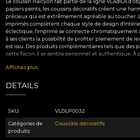
Le coussin Halcyon fait partie de la ligne VLAdiLA d'
papiers peints, les coussins décoratifs créent une har
précieux qui est extrêmement agréable au toucher. La t
imprimés complètent chaque style de design d'intérie
éclectique, l'imprimé se connecte chromatiquement av
à ses clients la possibilité de profiter pleinement de 
est issu. Des produits complémentaires tels que des pa
cette façon, il se sentira personnel et authentique. À
de la passion pour la beauté des fondateurs, Dragos 
Affichez plus
histoires. Et qui deviennent personnels lorsqu'ils dev
manière d'apporter de la couleur dans les espaces de 
devenue une famille pour certains des artistes les
DETAILS
de style de vie, offrant aux amateurs de beauté une ex
Ainsi, les espaces sont traduits en une histoire de luxe
intérieures.
SKU
VLDLP0032
Catégories de
Coussins décoratifs
produits