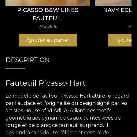
PICASSO B&W LINES
NAVY ECLA
FAUTEUIL
742,56
€
742
Ajouter au panier
Ajouter 
DESCRIPTION
Fauteuil Picasso Hart
Le modèle de fauteuil Picasso Hart attire le regard
par l'audace et l'originalité du design signé par les
artistes House of VLAdiLA. Alliant des motifs
géométriques dynamiques aux teintes vives de
rouge et de blanc, ce fauteuil surprend. Il
deviendra sans doute l'élément central de