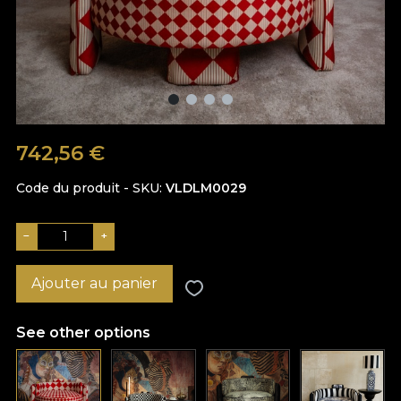
742,56
€
Code du produit - SKU
VLDLM0029
−
+
Ajouter au panier
See other options