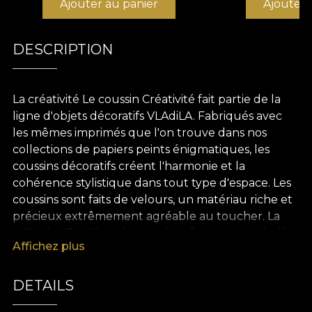
Ajouter au panier
Ajouter 
DESCRIPTION
La créativité Le coussin Créativité fait partie de la
ligne d'objets décoratifs VLAdiLA. Fabriqués avec
les mêmes imprimés que l'on trouve dans nos
collections de papiers peints énigmatiques, les
coussins décoratifs créent l'harmonie et la
cohérence stylistique dans tout type d'espace. Les
coussins sont faits de velours, un matériau riche et
précieux extrêmement agréable au toucher. La
taille de 43 x 43 cm les rend parfaits pour embellir
Affichez plus
un canapé, un lit ou un fauteuil élégant. De plus,
les imprimés complètent chaque style de design
intérieur. Dans un décor minimaliste, ce coussin
DETAILS
crée des accents de couleur. Dans un intérieur