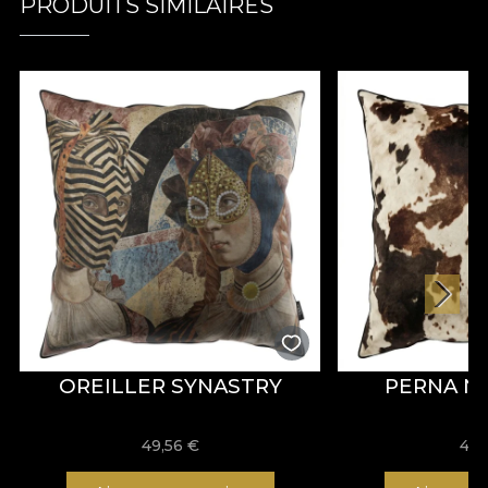
PRODUITS SIMILAIRES
OREILLER SYNASTRY
PERNA 
49,56
€
49,