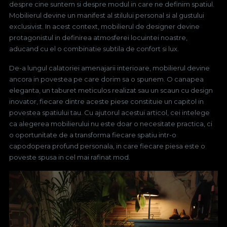
despre cine suntem si despre modul in care ne definim spatiul.
Mobilierul devine un manifest al stilului personal si al gustului
exclusivist. In acest context, mobilierul de designer devine
protagonistul in definirea atmosferei locuintei noastre,
aducand cu el o combinatie subtila de confort si lux.
De-a lungul calatoriei amenajarii interioare, mobilierul devine
ancora in povestea pe care dorim sa o spunem. O canapea
eleganta, un taburet meticulos realizat sau un scaun cu design
inovator, fiecare dintre aceste piese constituie un capitol in
povestea spatiului tau. Cu ajutorul acestui articol, cei intelege
ca alegerea mobilierului nu este doar o necesitate practica, ci
o oportunitate de a transforma fiecare spatiu intr-o
capodopera profund personala, in care fiecare piesa este o
poveste spusa in cel mai rafinat mod.