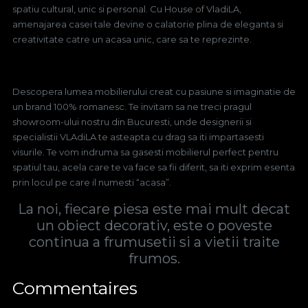
spatiu cultural, unic si personal. Cu House of VladiLA,
amenajarea casei tale devine o calatorie plina de eleganta si
creativitate catre un acasa unic, care sa te reprezinte.
Descopera lumea mobilierului creat cu pasiune si imaginatie de
un brand 100% romanesc. Te invitam sa ne treci pragul
showroom-ului nostru din Bucuresti, unde designerii si
specialistii VLAdiLA te asteapta cu drag sa iti impartasesti
visurile. Te vom indruma sa gasesti mobilierul perfect pentru
spatiul tau, acela care te va face sa fii diferit, sa iti exprim esenta
prin locul pe care il numesti “acasa”.
La noi, fiecare piesa este mai mult decat
un obiect decorativ, este o poveste
continua a frumusetii si a vietii traite
frumos.
Commentaires