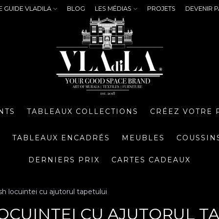
E GUIDE VLADILA
BLOG
LES MÉDIAS
PROJETS
DEVENIR P
NTS
TABLEAUX COLLECTIONS
CRÉEZ VOTRE 
S
TABLEAUX ENCADRÉS
MEUBLES
COUSSIN
DERNIERS PRIX
CARTES CADEAUX
 locuintei cu ajutorul tapetului
OCUINTEI CU AJUTORUL T