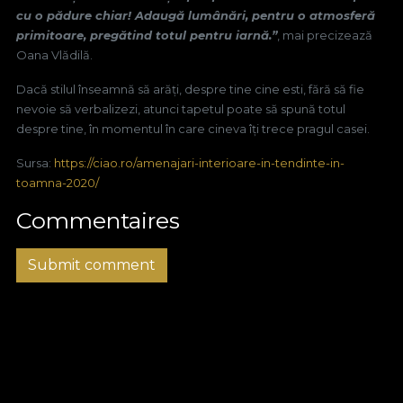
cu o pădure chiar! Adaugă lumânări, pentru o atmosferă
primitoare, pregătind totul pentru iarnă.”
, mai precizează
Oana Vlădilă.
Dacă stilul înseamnă să arăți, despre tine cine esti, fără să fie
nevoie să verbalizezi, atunci tapetul poate să spună totul
despre tine, în momentul în care cineva îți trece pragul casei.
Sursa:
https://ciao.ro/amenajari-interioare-in-tendinte-in-
toamna-2020/
Commentaires
Submit comment