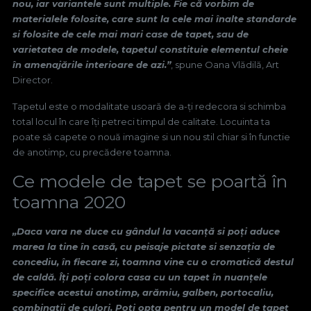
nou, iar variantele sunt multiple. Fie că vorbim de
materialele folosite, care sunt la cele mai înalte standarde
si folosite de cele mai mari case de tapet, sau de
varietatea de modele, tapetul constituie elementul cheie
în amenajările interioare de azi.”
, spune Oana Vlădilă, Art
Director.
Tapetul este o modalitate usoară de a-ți redecora si schimba
total locul în care îți petreci timpul de calitate. Locuinta ta
poate să capete o nouă imagine si un nou stil chiar si în functie
de anotimp, cu precădere toamna.
Ce modele de tapet se poartă în
toamna 2020
„Daca vara ne duce cu gândul la vacanță si poți aduce
marea la tine în casă, cu peisaje pictate si senzația de
concediu, în fiecare zi, toamna vine cu o cromatică destul
de caldă. Îți poți colora casa cu un tapet în nuanțele
specifice acestui anotimp, arămiu, galben, portocaliu,
combinații de culori. Poți opta pentru un model de tapet