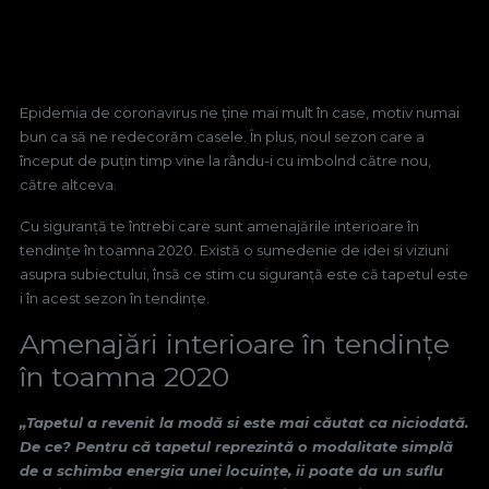
Epidemia de coronavirus ne ține mai mult în case, motiv numai
bun ca să ne redecorăm casele. În plus, noul sezon care a
început de puțin timp vine la rându-i cu imbolnd către nou,
către altceva.
Cu siguranță te întrebi care sunt amenajările interioare în
tendințe în toamna 2020. Există o sumedenie de idei si viziuni
asupra subiectului, însă ce stim cu siguranță este că tapetul este
i în acest sezon în tendințe.
Amenajări interioare în tendințe
în toamna 2020
„Tapetul a revenit la modă si este mai căutat ca niciodată.
De ce? Pentru că tapetul reprezintă o modalitate simplă
de a schimba energia unei locuințe, ii poate da un suflu