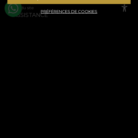
Plan du site
PRÉFÉRENCES DE COOKIES
ASSISTANCE
Informations juridiques
Contactez nous
Questions fréquemment posées
ANPC
Résolution des litiges
COMPTE CLIENT
Historique des commandes
Produits préférés
Modes de paiement
Transport et retours
© House of VLAdiLA 2026