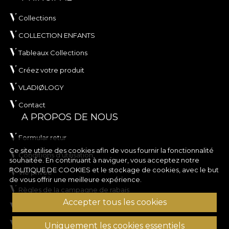
Collections
COLLECTION ENFANTS
Tableaux Collections
Créez votre produit
VLADIØLOGY
Contact
A PROPOS DE NOUS
Formular retur
Ce site utilise des cookies afin de vous fournir la fonctionnalité
Conditions d'utilisation
souhaitée. En continuant à naviguer, vous acceptez notre
POLITIQUE DE COOKIES
et le stockage de cookies, avec le but
Vie privée
de vous offrir une meilleure expérience.
Règles de la campagne de rabais
Accepter tous les cookies
Règles du concours
Politique en matière de cookies
Uniquement les cookies essentiels