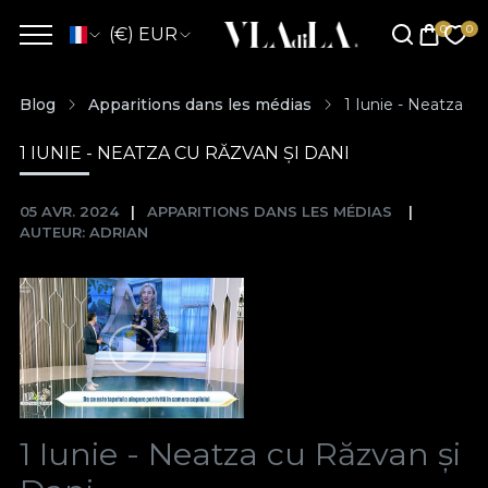
(€) EUR
Blog
Apparitions dans les médias
1 Iunie - Neatza cu
1 IUNIE - NEATZA CU RĂZVAN ȘI DANI
05 AVR. 2024
APPARITIONS DANS LES MÉDIAS
AUTEUR: ADRIAN
1 Iunie - Neatza cu Răzvan și