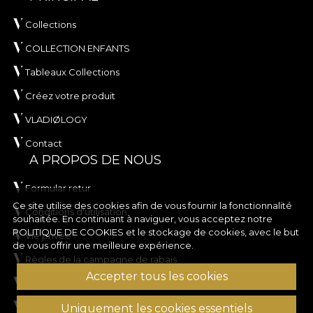
Collections
COLLECTION ENFANTS
Tableaux Collections
Créez votre produit
VLADIØLOGY
Contact
A PROPOS DE NOUS
Formular retur
Ce site utilise des cookies afin de vous fournir la fonctionnalité
Conditions d'utilisation
souhaitée. En continuant à naviguer, vous acceptez notre
POLITIQUE DE COOKIES
et le stockage de cookies, avec le but
Vie privée
de vous offrir une meilleure expérience.
Règles de la campagne de rabais
Accepter tous les cookies
Règles du concours
Politique en matière de cookies
Uniquement les cookies essentiels