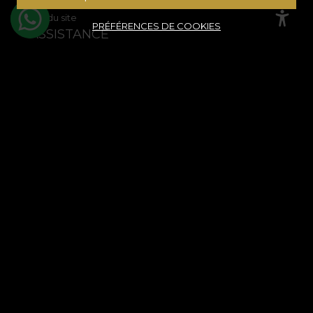
Plan du site
PRÉFÉRENCES DE COOKIES
ASSISTANCE
Informations juridiques
Contactez nous
Questions fréquemment posées
ANPC
Résolution des litiges
COMPTE CLIENT
Historique des commandes
Produits préférés
Modes de paiement
Transport et retours
© House of VLAdiLA 2026